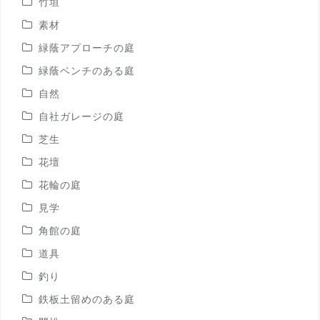
竹垣
素材
緑蔭アプローチの庭
緑蔭ベンチのある庭
自然
自社ガレージの庭
芝生
花壇
花輪の庭
見学
角館の庭
道具
釣り
鉄板土留めのある庭