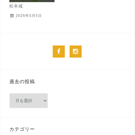
松本城
2026年5月5日
facebook
instagram
過去の投稿
過
去
の
投
稿
カテゴリー