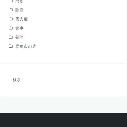
門松
除雪
雪支度
食事
養蜂
鹿角市の庭
検
索: