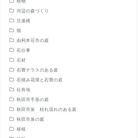
植物
河辺の森づくり
注連縄
猫
由利本荘市の庭
石仕事
石材
石畳テラスのある庭
石積み花壇と石畳の庭
社有地
秋田市手形の庭
秋田市泉 枯れ流れのある庭
秋田市泉の庭
移植