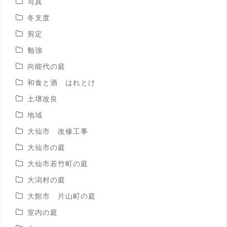
写真
冬支度
剪定
勉強
向能代の庭
和食と酒 はれとけ
土壌改良
地域
大仙市 改修工事
大仙市の庭
大仙市若竹町の庭
大潟村の庭
大館市 片山町の庭
室内の庭