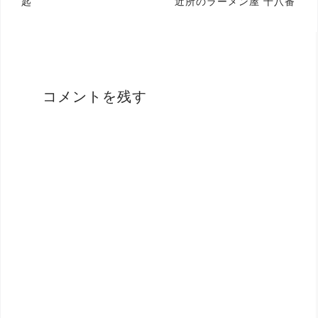
投
匙
近所のラーメン屋 十八番
稿
ナ
ビ
ゲ
コメントを残す
ー
シ
ョ
ン