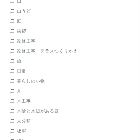
山
山うど
庭
挨拶
改修工事
改修工事 テラスつくりかえ
旅
日常
暮らしの小物
月
木工事
木陰と水辺がある庭
未分類
板塀