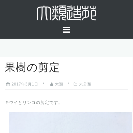
コ
ン
テ
ン
ツ
へ
ス
キ
果樹の剪定
ッ
プ
2017年3月1日
大類
未分類
キウイとリンゴの剪定です。