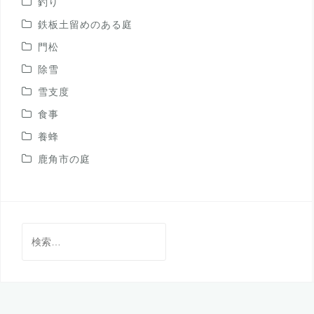
釣り
鉄板土留めのある庭
門松
除雪
雪支度
食事
養蜂
鹿角市の庭
検
索: