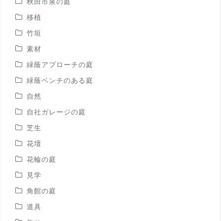
秋田市泉の庭
移植
竹垣
素材
緑蔭アプローチの庭
緑蔭ベンチのある庭
自然
自社ガレージの庭
芝生
花壇
花輪の庭
見学
角館の庭
道具