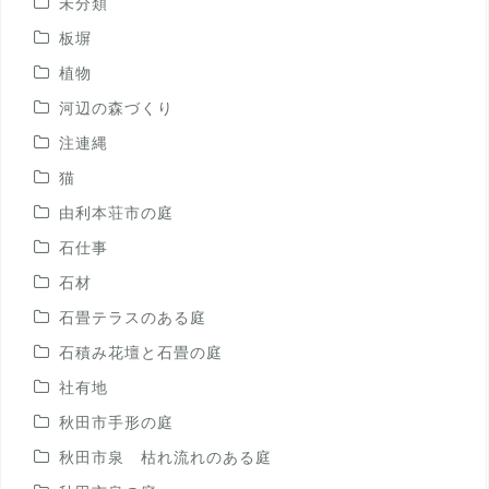
未分類
板塀
植物
河辺の森づくり
注連縄
猫
由利本荘市の庭
石仕事
石材
石畳テラスのある庭
石積み花壇と石畳の庭
社有地
秋田市手形の庭
秋田市泉 枯れ流れのある庭