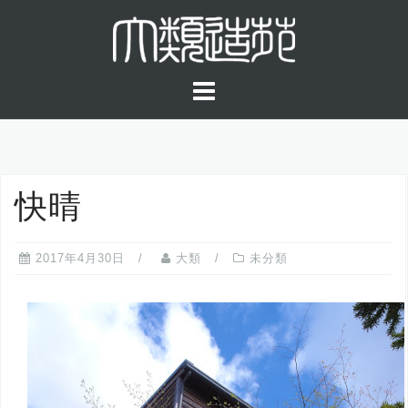
コ
ン
テ
ン
ツ
へ
ス
キ
快晴
ッ
プ
2017年4月30日
大類
未分類