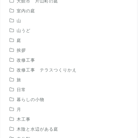
大館市 片山町の庭
室内の庭
山
山うど
庭
挨拶
改修工事
改修工事 テラスつくりかえ
旅
日常
暮らしの小物
月
木工事
木陰と水辺がある庭