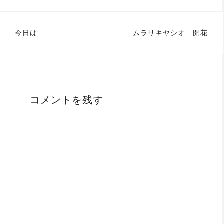
投
今日は
ムラサキヤシオ 開花
稿
ナ
ビ
ゲ
コメントを残す
ー
シ
ョ
ン