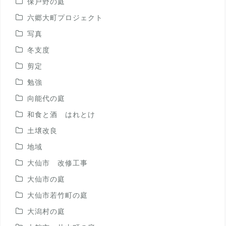
保戸野の庭
六郷大町プロジェクト
写真
冬支度
剪定
勉強
向能代の庭
和食と酒 はれとけ
土壌改良
地域
大仙市 改修工事
大仙市の庭
大仙市若竹町の庭
大潟村の庭