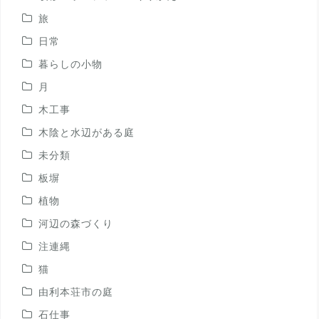
旅
日常
暮らしの小物
月
木工事
木陰と水辺がある庭
未分類
板塀
植物
河辺の森づくり
注連縄
猫
由利本荘市の庭
石仕事