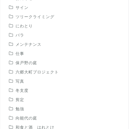
サイン
ツリークライミング
にわとり
バラ
メンテナンス
仕事
保戸野の庭
六郷大町プロジェクト
写真
冬支度
剪定
勉強
向能代の庭
和食と酒 はれとけ