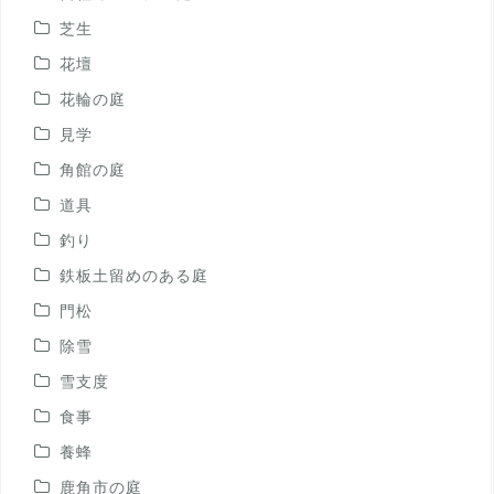
芝生
花壇
花輪の庭
見学
角館の庭
道具
釣り
鉄板土留めのある庭
門松
除雪
雪支度
食事
養蜂
鹿角市の庭