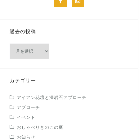
facebook
instagram
過去の投稿
過
去
の
投
稿
カテゴリー
アイアン花壇と深岩石アプローチ
アプローチ
イベント
おしゃべりきのこの庭
お知らせ