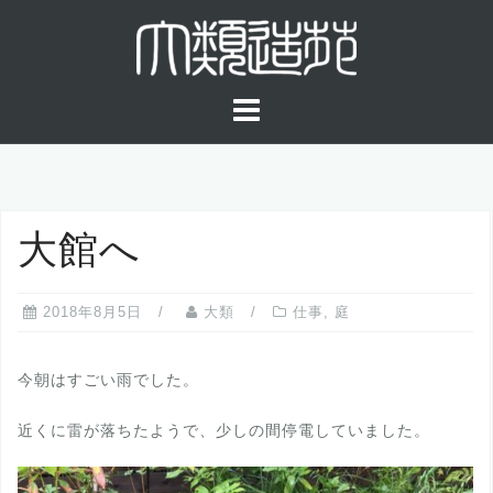
コ
ン
テ
ン
ツ
へ
ス
キ
大館へ
ッ
プ
2018年8月5日
大類
仕事
,
庭
今朝はすごい雨でした。
近くに雷が落ちたようで、少しの間停電していました。