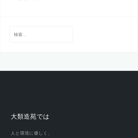
検
索:
大類造苑では
人と環境に優しく、