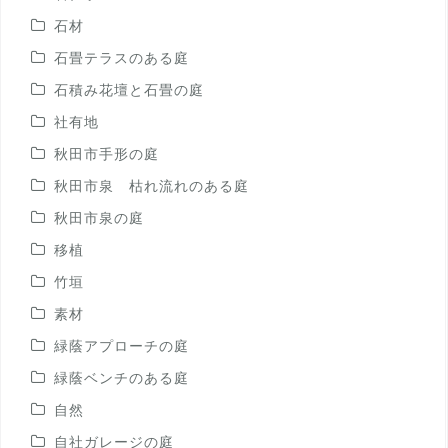
石材
石畳テラスのある庭
石積み花壇と石畳の庭
社有地
秋田市手形の庭
秋田市泉 枯れ流れのある庭
秋田市泉の庭
移植
竹垣
素材
緑蔭アプローチの庭
緑蔭ベンチのある庭
自然
自社ガレージの庭