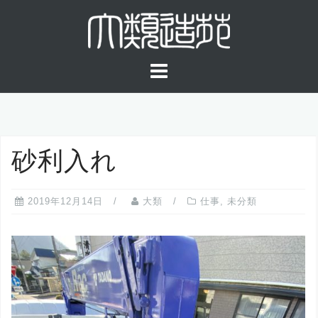
コ
ン
テ
ン
ツ
へ
ス
キ
砂利入れ
ッ
プ
2019年12月14日
大類
仕事
,
未分類