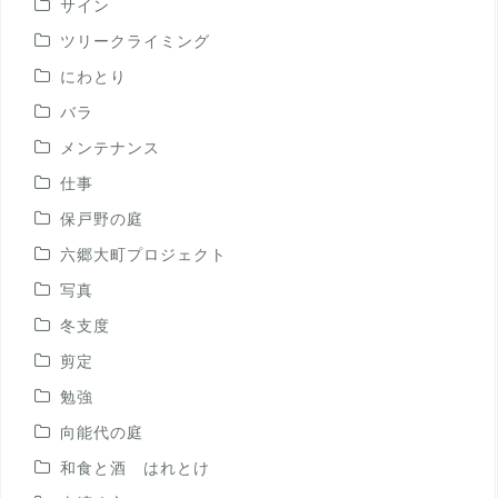
サイン
ツリークライミング
にわとり
バラ
メンテナンス
仕事
保戸野の庭
六郷大町プロジェクト
写真
冬支度
剪定
勉強
向能代の庭
和食と酒 はれとけ