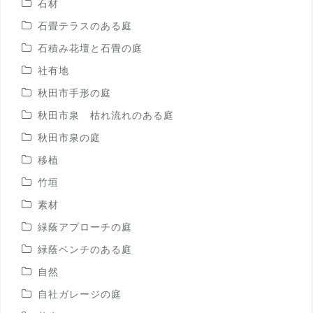
石材
石畳テラスのある庭
石積み花壇と石畳の庭
社有地
秋田市手形の庭
秋田市泉 枯れ流れのある庭
秋田市泉の庭
移植
竹垣
素材
緑蔭アプローチの庭
緑蔭ベンチのある庭
自然
自社ガレージの庭