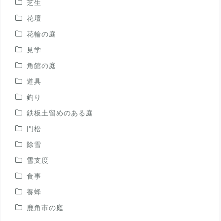
芝生
花壇
花輪の庭
見学
角館の庭
道具
釣り
鉄板土留めのある庭
門松
除雪
雪支度
食事
養蜂
鹿角市の庭