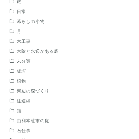
旅
日常
暮らしの小物
月
木工事
木陰と水辺がある庭
未分類
板塀
植物
河辺の森づくり
注連縄
猫
由利本荘市の庭
石仕事