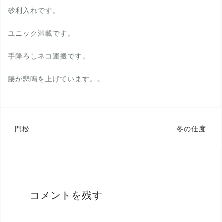
砂利入れです。
ユニック満載です。
手降ろしネコ運搬です。
腰が悲鳴を上げています。。
投
門松
冬の仕度
稿
ナ
ビ
ゲ
コメントを残す
ー