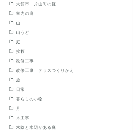
大館市 片山町の庭
室内の庭
山
山うど
庭
挨拶
改修工事
改修工事 テラスつくりかえ
旅
日常
暮らしの小物
月
木工事
木陰と水辺がある庭