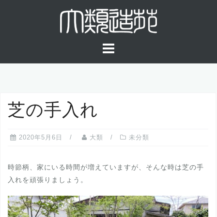
コ
ン
テ
ン
ツ
へ
ス
キ
芝の手入れ
ッ
プ
2020年5月6日
大類
未分類
時節柄、家にいる時間が増えていますが、そんな時は芝の手
入れを頑張りましょう。