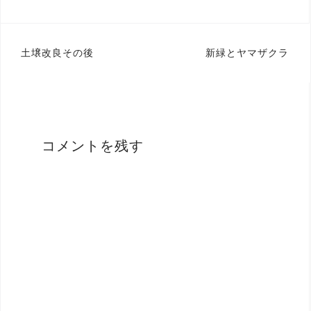
投
土壌改良その後
新緑とヤマザクラ
稿
ナ
ビ
ゲ
コメントを残す
ー
シ
ョ
ン