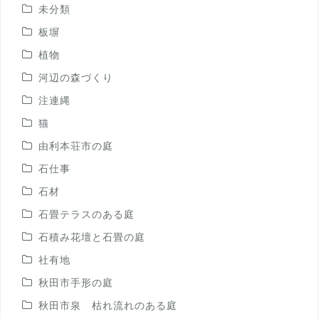
未分類
板塀
植物
河辺の森づくり
注連縄
猫
由利本荘市の庭
石仕事
石材
石畳テラスのある庭
石積み花壇と石畳の庭
社有地
秋田市手形の庭
秋田市泉 枯れ流れのある庭