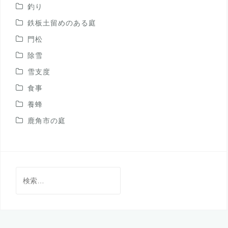
釣り
鉄板土留めのある庭
門松
除雪
雪支度
食事
養蜂
鹿角市の庭
検
索: