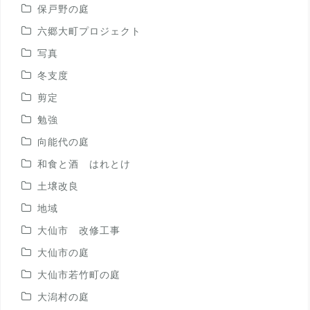
保戸野の庭
六郷大町プロジェクト
写真
冬支度
剪定
勉強
向能代の庭
和食と酒 はれとけ
土壌改良
地域
大仙市 改修工事
大仙市の庭
大仙市若竹町の庭
大潟村の庭