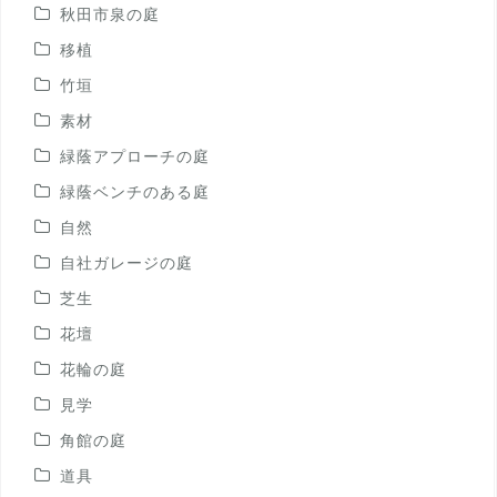
秋田市泉の庭
移植
竹垣
素材
緑蔭アプローチの庭
緑蔭ベンチのある庭
自然
自社ガレージの庭
芝生
花壇
花輪の庭
見学
角館の庭
道具