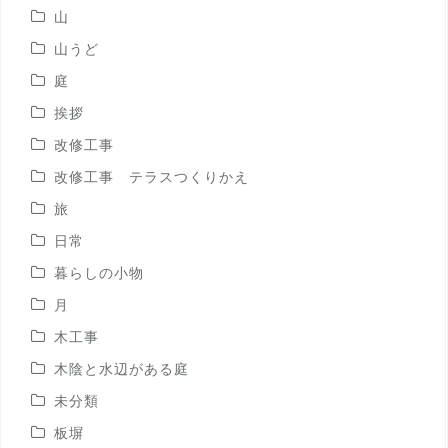
山
山うど
庭
挨拶
改修工事
改修工事 テラスつくりかえ
旅
日常
暮らしの小物
月
木工事
木陰と水辺がある庭
未分類
板塀