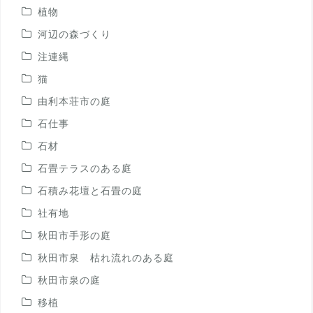
植物
河辺の森づくり
注連縄
猫
由利本荘市の庭
石仕事
石材
石畳テラスのある庭
石積み花壇と石畳の庭
社有地
秋田市手形の庭
秋田市泉 枯れ流れのある庭
秋田市泉の庭
移植