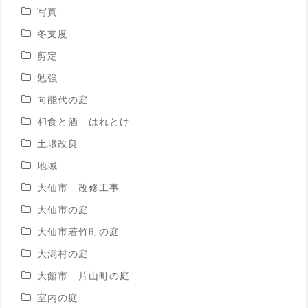
写真
冬支度
剪定
勉強
向能代の庭
和食と酒 はれとけ
土壌改良
地域
大仙市 改修工事
大仙市の庭
大仙市若竹町の庭
大潟村の庭
大館市 片山町の庭
室内の庭