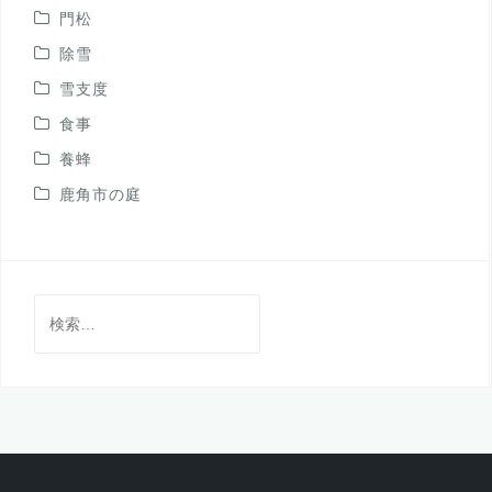
門松
除雪
雪支度
食事
養蜂
鹿角市の庭
検
索: