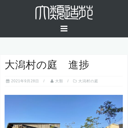
コ
ン
テ
ン
ツ
へ
ス
キ
大潟村の庭 進捗
ッ
プ
2021年9月28日
大類
大潟村の庭