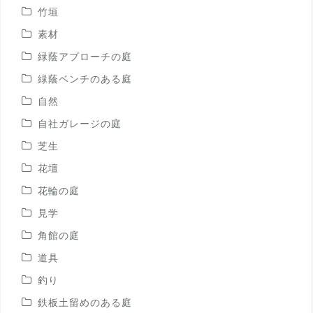
竹垣
素材
緑蔭アプローチの庭
緑蔭ベンチのある庭
自然
自社ガレージの庭
芝生
花壇
花輪の庭
見学
角館の庭
道具
釣り
鉄板土留めのある庭