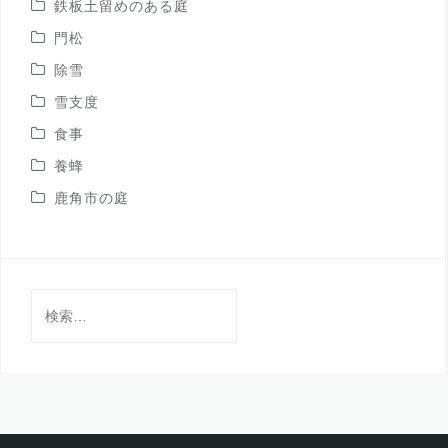
鉄板土留めのある庭
門松
除雪
雪支度
食事
養蜂
鹿角市の庭
検
索: