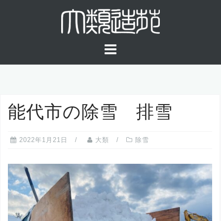
コ
ン
テ
ン
ツ
へ
ス
キ
能代市の除雪 排雪
ッ
プ
2022年1月21日
大類
除雪