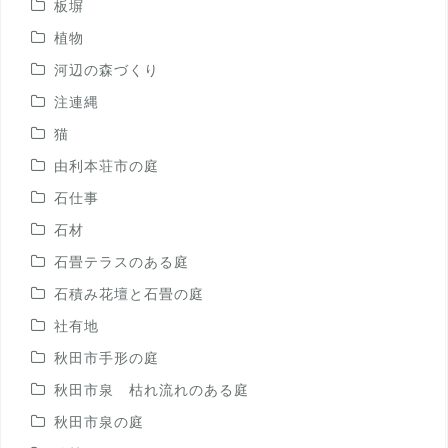
板塀
植物
河辺の森づくり
注連縄
猫
由利本荘市の庭
石仕事
石材
石畳テラスのある庭
石積み花壇と石畳の庭
社有地
秋田市手形の庭
秋田市泉 枯れ流れのある庭
秋田市泉の庭