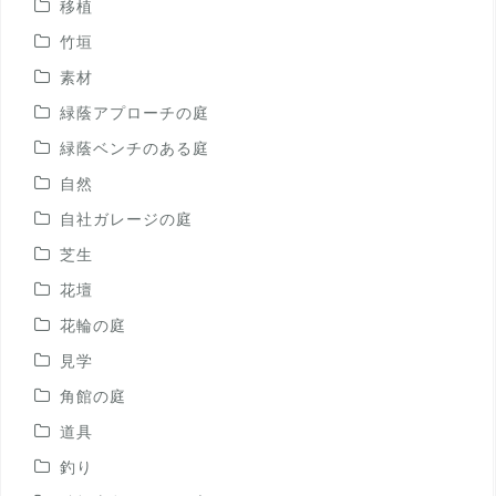
移植
竹垣
素材
緑蔭アプローチの庭
緑蔭ベンチのある庭
自然
自社ガレージの庭
芝生
花壇
花輪の庭
見学
角館の庭
道具
釣り