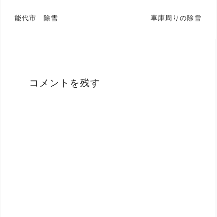
投
能代市 除雪
車庫周りの除雪
稿
ナ
ビ
ゲ
コメントを残す
ー
シ
ョ
ン