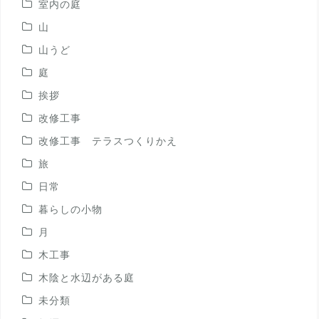
室内の庭
山
山うど
庭
挨拶
改修工事
改修工事 テラスつくりかえ
旅
日常
暮らしの小物
月
木工事
木陰と水辺がある庭
未分類