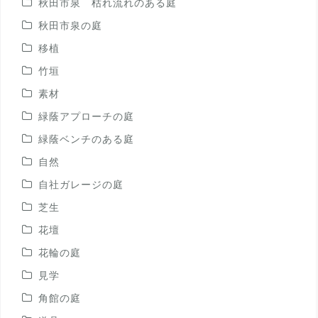
秋田市泉 枯れ流れのある庭
秋田市泉の庭
移植
竹垣
素材
緑蔭アプローチの庭
緑蔭ベンチのある庭
自然
自社ガレージの庭
芝生
花壇
花輪の庭
見学
角館の庭