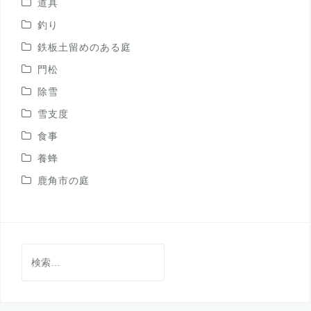
道具
釣り
鉄板土留めのある庭
門松
除雪
雪支度
食事
養蜂
鹿角市の庭
検
索: