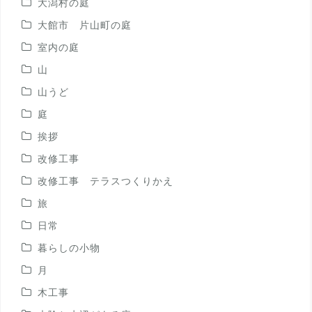
大潟村の庭
大館市 片山町の庭
室内の庭
山
山うど
庭
挨拶
改修工事
改修工事 テラスつくりかえ
旅
日常
暮らしの小物
月
木工事