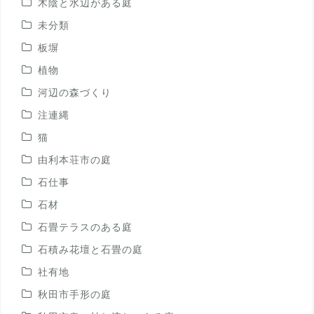
木陰と水辺がある庭
未分類
板塀
植物
河辺の森づくり
注連縄
猫
由利本荘市の庭
石仕事
石材
石畳テラスのある庭
石積み花壇と石畳の庭
社有地
秋田市手形の庭