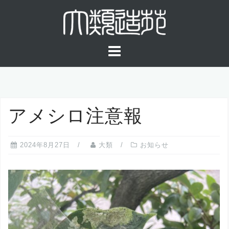
コ
ン
テ
ン
ツ
へ
ス
キ
アメシロ注意報
ッ
プ
2024年8月27日
大類
お知らせ