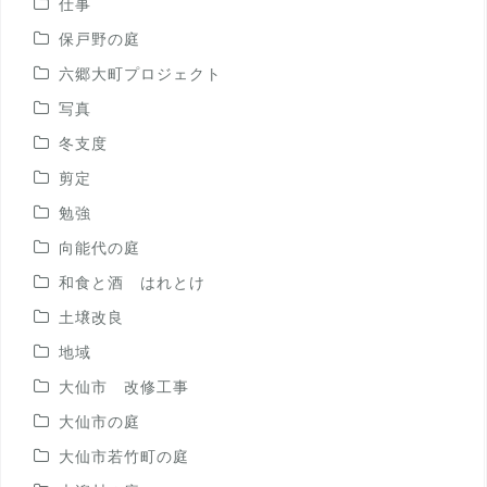
仕事
保戸野の庭
六郷大町プロジェクト
写真
冬支度
剪定
勉強
向能代の庭
和食と酒 はれとけ
土壌改良
地域
大仙市 改修工事
大仙市の庭
大仙市若竹町の庭