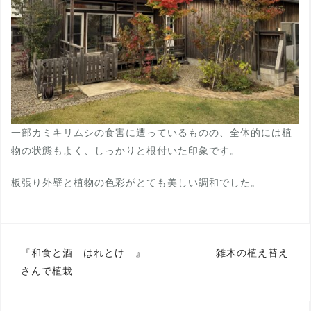
一部カミキリムシの食害に遭っているものの、全体的には植
物の状態もよく、しっかりと根付いた印象です。
板張り外壁と植物の色彩がとても美しい調和でした。
投
『和食と酒 はれとけ 』
雑木の植え替え
さんで植栽
稿
ナ