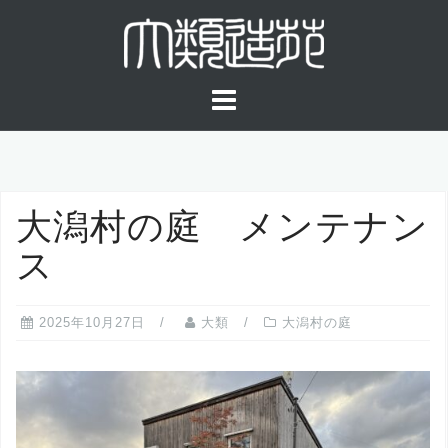
コ
ン
テ
ン
ツ
へ
ス
キ
大潟村の庭 メンテナン
ッ
プ
ス
2025年10月27日
大類
大潟村の庭