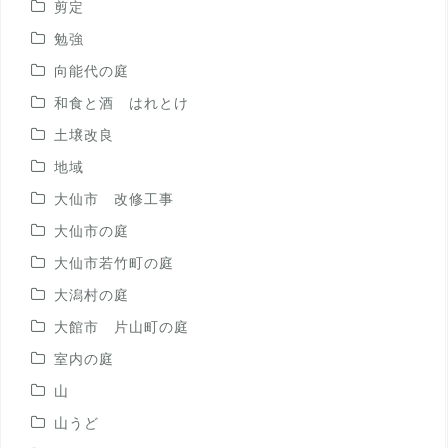
剪定
勉強
向能代の庭
和食と酒 はれとけ
土壌改良
地域
大仙市 改修工事
大仙市の庭
大仙市若竹町の庭
大潟村の庭
大館市 片山町の庭
室内の庭
山
山うど