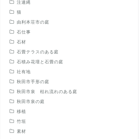
注連縄
猫
由利本荘市の庭
石仕事
石材
石畳テラスのある庭
石積み花壇と石畳の庭
社有地
秋田市手形の庭
秋田市泉 枯れ流れのある庭
秋田市泉の庭
移植
竹垣
素材