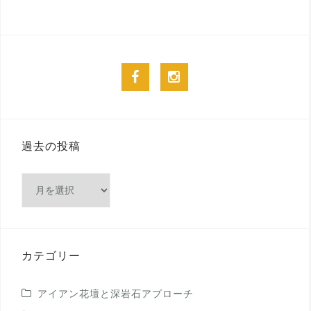
facebook
instagram
過去の投稿
過
去
の
投
稿
カテゴリー
アイアン花壇と深岩石アプローチ