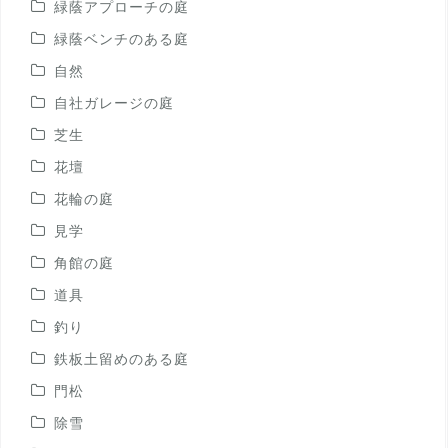
緑蔭アプローチの庭
緑蔭ベンチのある庭
自然
自社ガレージの庭
芝生
花壇
花輪の庭
見学
角館の庭
道具
釣り
鉄板土留めのある庭
門松
除雪