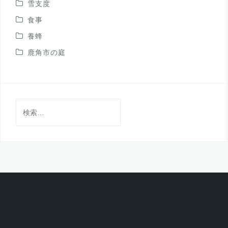
雪支度
食事
養蜂
鹿角市の庭
検
索: