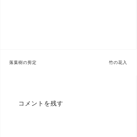
投
落葉樹の剪定
竹の花入
稿
ナ
ビ
ゲ
コメントを残す
ー
シ
ョ