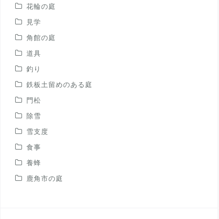
花輪の庭
見学
角館の庭
道具
釣り
鉄板土留めのある庭
門松
除雪
雪支度
食事
養蜂
鹿角市の庭