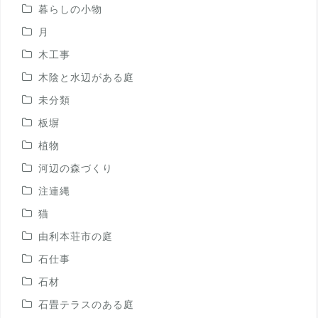
暮らしの小物
月
木工事
木陰と水辺がある庭
未分類
板塀
植物
河辺の森づくり
注連縄
猫
由利本荘市の庭
石仕事
石材
石畳テラスのある庭