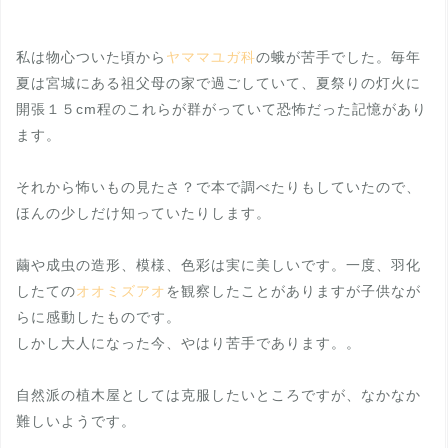
私は物心ついた頃から
ヤママユガ科
の蛾が苦手でした。毎年
夏は宮城にある祖父母の家で過ごしていて、夏祭りの灯火に
開張１５cm程のこれらが群がっていて恐怖だった記憶があり
ます。
それから怖いもの見たさ？で本で調べたりもしていたので、
ほんの少しだけ知っていたりします。
繭や成虫の造形、模様、色彩は実に美しいです。一度、羽化
したての
オオミズアオ
を観察したことがありますが子供なが
らに感動したものです。
しかし大人になった今、やはり苦手であります。。
自然派の植木屋としては克服したいところですが、なかなか
難しいようです。