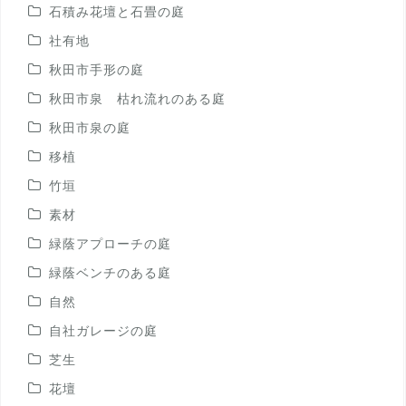
石積み花壇と石畳の庭
社有地
秋田市手形の庭
秋田市泉 枯れ流れのある庭
秋田市泉の庭
移植
竹垣
素材
緑蔭アプローチの庭
緑蔭ベンチのある庭
自然
自社ガレージの庭
芝生
花壇