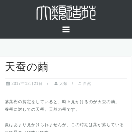
コ
ン
テ
ン
ツ
へ
ス
キ
天蚕の繭
ッ
プ
2017年12月21日
大類
自然
落葉樹の剪定をしていると、時々見かけるのが天蚕の繭。
養蚕に対しての天蚕。天然の蚕です。
夏はあまり見かけられませんが、この時期は葉が落ちている