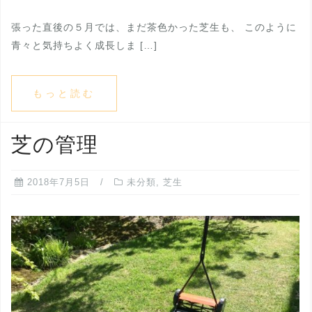
張った直後の５月では、まだ茶色かった芝生も、 このように
青々と気持ちよく成長しま […]
もっと読む
芝の管理
2018年7月5日
未分類
,
芝生