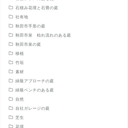
石積み花壇と石畳の庭
社有地
秋田市手形の庭
秋田市泉 枯れ流れのある庭
秋田市泉の庭
移植
竹垣
素材
緑蔭アプローチの庭
緑蔭ベンチのある庭
自然
自社ガレージの庭
芝生
花壇