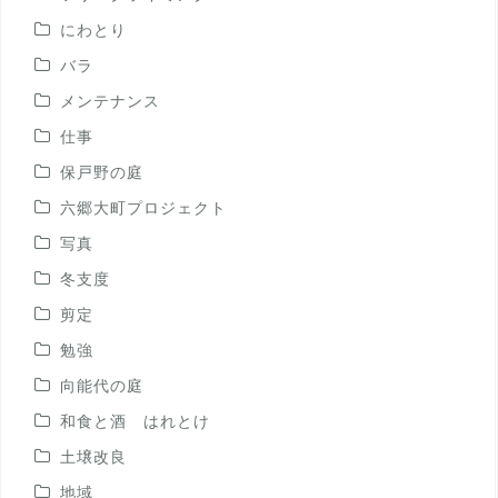
にわとり
バラ
メンテナンス
仕事
保戸野の庭
六郷大町プロジェクト
写真
冬支度
剪定
勉強
向能代の庭
和食と酒 はれとけ
土壌改良
地域