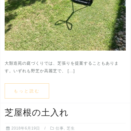
大類造苑の庭づくりでは、芝張りを提案することもありま
す。いずれも野芝か高麗芝で、 […]
もっと読む
芝屋根の土入れ
2018年6月19日
仕事
,
芝生