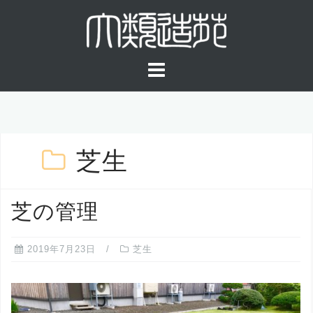
コ
ン
テ
ン
ツ
へ
ス
キ
芝生
ッ
プ
芝の管理
2019年7月23日
芝生