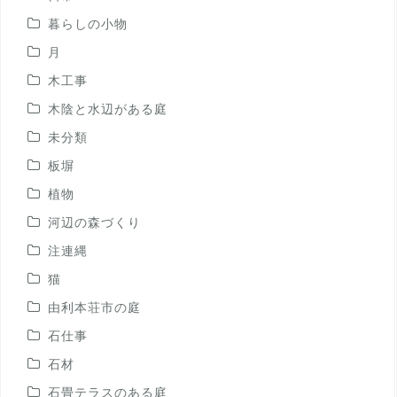
暮らしの小物
月
木工事
木陰と水辺がある庭
未分類
板塀
植物
河辺の森づくり
注連縄
猫
由利本荘市の庭
石仕事
石材
石畳テラスのある庭