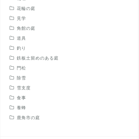
花輪の庭
見学
角館の庭
道具
釣り
鉄板土留めのある庭
門松
除雪
雪支度
食事
養蜂
鹿角市の庭