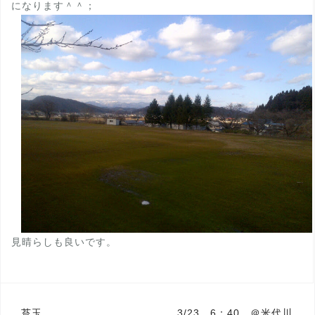
になります＾＾；
見晴らしも良いです。
投
苔玉
3/23 6：40 ＠米代川