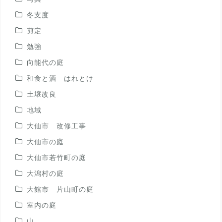
冬支度
剪定
勉強
向能代の庭
和食と酒 はれとけ
土壌改良
地域
大仙市 改修工事
大仙市の庭
大仙市若竹町の庭
大潟村の庭
大館市 片山町の庭
室内の庭
山