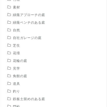
素材
緑蔭アプローチの庭
緑蔭ベンチのある庭
自然
自社ガレージの庭
芝生
花壇
花輪の庭
見学
角館の庭
道具
釣り
鉄板土留めのある庭
門松