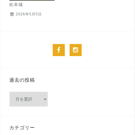
松本城
2026年5月5日
facebook
instagram
過去の投稿
過
去
の
投
稿
カテゴリー