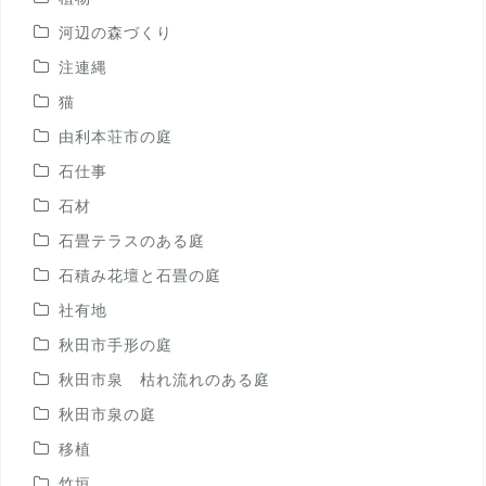
河辺の森づくり
注連縄
猫
由利本荘市の庭
石仕事
石材
石畳テラスのある庭
石積み花壇と石畳の庭
社有地
秋田市手形の庭
秋田市泉 枯れ流れのある庭
秋田市泉の庭
移植
竹垣