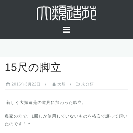
コ
ン
テ
ン
ツ
へ
ス
キ
15尺の脚立
ッ
プ
2016年3月22日
大類
未分類
新しく大類造苑の道具に加わった脚立。
農家の方で、1回しか使用していないものを格安で譲って頂い
たのです＾＾