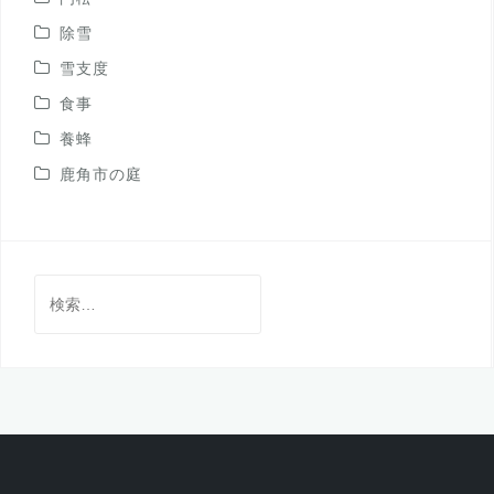
除雪
雪支度
食事
養蜂
鹿角市の庭
検
索: