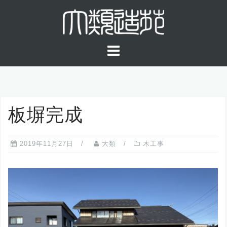
コ
ン
テ
ン
ツ
へ
ス
キ
板塀完成
ッ
プ
2019年11月27日
大類
木工事