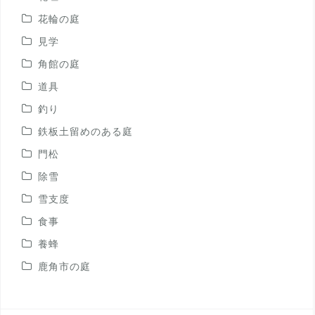
花輪の庭
見学
角館の庭
道具
釣り
鉄板土留めのある庭
門松
除雪
雪支度
食事
養蜂
鹿角市の庭