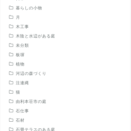
暮らしの小物
月
木工事
木陰と水辺がある庭
未分類
板塀
植物
河辺の森づくり
注連縄
猫
由利本荘市の庭
石仕事
石材
石畳テラスのある庭