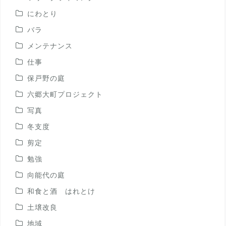
にわとり
バラ
メンテナンス
仕事
保戸野の庭
六郷大町プロジェクト
写真
冬支度
剪定
勉強
向能代の庭
和食と酒 はれとけ
土壌改良
地域