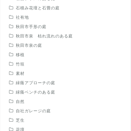
石積み花壇と石畳の庭
社有地
秋田市手形の庭
秋田市泉 枯れ流れのある庭
秋田市泉の庭
移植
竹垣
素材
緑蔭アプローチの庭
緑蔭ベンチのある庭
自然
自社ガレージの庭
芝生
花壇