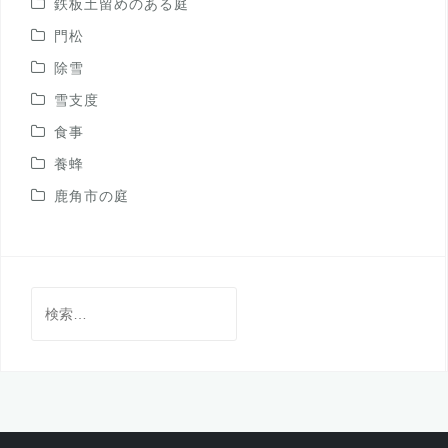
鉄板土留めのある庭
門松
除雪
雪支度
食事
養蜂
鹿角市の庭
検
索: