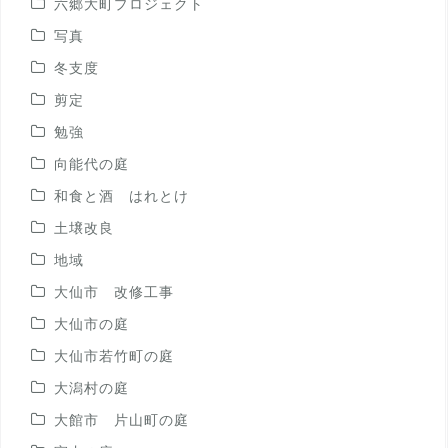
六郷大町プロジェクト
写真
冬支度
剪定
勉強
向能代の庭
和食と酒 はれとけ
土壌改良
地域
大仙市 改修工事
大仙市の庭
大仙市若竹町の庭
大潟村の庭
大館市 片山町の庭