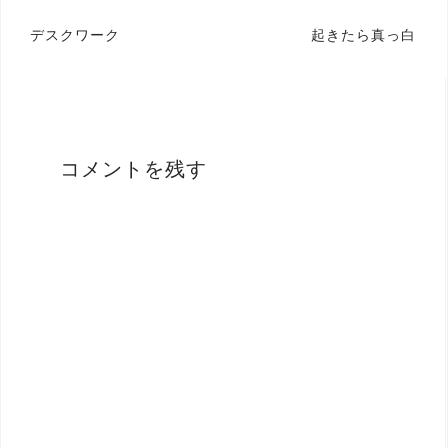
投
デスクワーク
起きたら真っ白
稿
ナ
ビ
ゲ
コメントを残す
ー
シ
ョ
ン