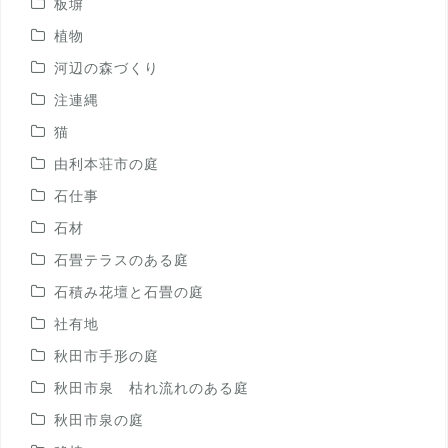
板塀
植物
河辺の森づくり
注連縄
猫
由利本荘市の庭
石仕事
石材
石畳テラスのある庭
石積み花壇と石畳の庭
社有地
秋田市手形の庭
秋田市泉 枯れ流れのある庭
秋田市泉の庭