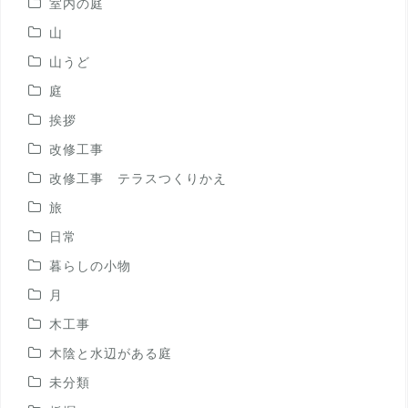
室内の庭
山
山うど
庭
挨拶
改修工事
改修工事 テラスつくりかえ
旅
日常
暮らしの小物
月
木工事
木陰と水辺がある庭
未分類