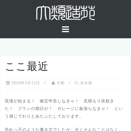
コ
ン
テ
ン
ツ
へ
ス
キ
ここ最近
ッ
プ
2020年3月11日
大類
未分類
現場が始まる！ 確定申告しなきゃ！ 見積もり依頼き
た！ プランの期日が！ ガレージに板張らなきゃ！ とい
う感じでわりとあたふたしております。
売れっ子のような書き方でしたが、全くそんなことはなく、