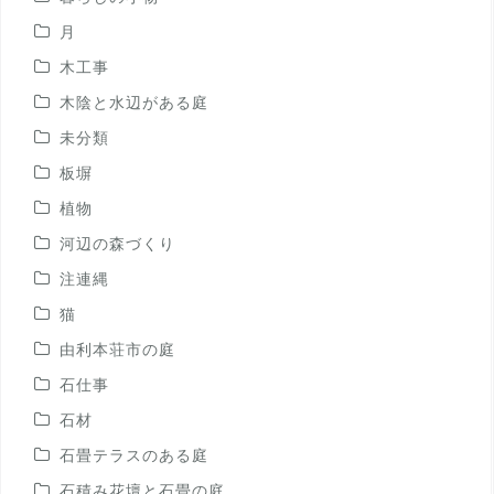
月
木工事
木陰と水辺がある庭
未分類
板塀
植物
河辺の森づくり
注連縄
猫
由利本荘市の庭
石仕事
石材
石畳テラスのある庭
石積み花壇と石畳の庭