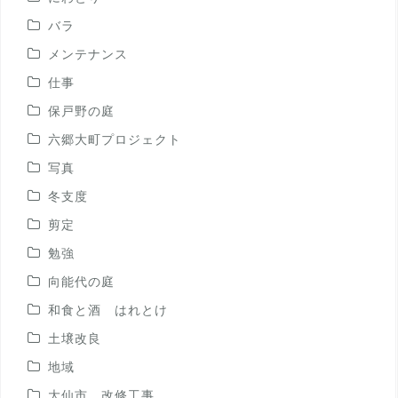
バラ
メンテナンス
仕事
保戸野の庭
六郷大町プロジェクト
写真
冬支度
剪定
勉強
向能代の庭
和食と酒 はれとけ
土壌改良
地域
大仙市 改修工事