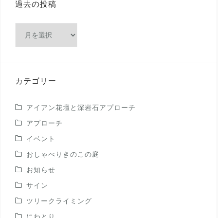
過去の投稿
過
去
の
投
稿
カテゴリー
アイアン花壇と深岩石アプローチ
アプローチ
イベント
おしゃべりきのこの庭
お知らせ
サイン
ツリークライミング
にわとり