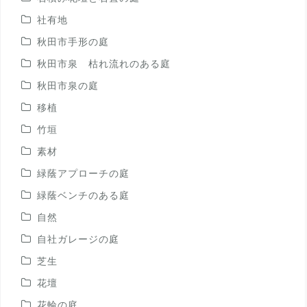
社有地
秋田市手形の庭
秋田市泉 枯れ流れのある庭
秋田市泉の庭
移植
竹垣
素材
緑蔭アプローチの庭
緑蔭ベンチのある庭
自然
自社ガレージの庭
芝生
花壇
花輪の庭